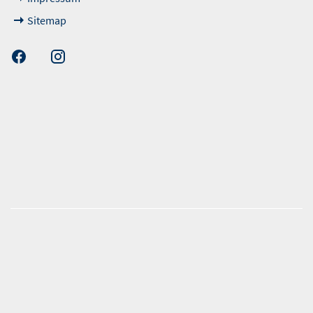
Sitemap
unsere Kunden
nen erfolgen gemäß der Pkw-
hskennzeichnungsverordnung. Die angegebenen
ch dem vorgeschrieben Messverfahren WLTP (World
Vehicles Test Procedure) ermittelt. Der
ch und der C02-Ausstoß eines PKW sind nicht nur