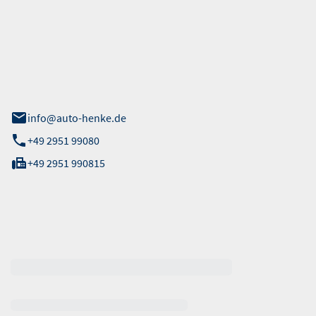
GmbH
 Straße 40
info@auto-henke.de
+49 2951 99080
+49 2951 990815
ten