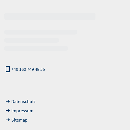
erhalb der Öffnungszeiten
+49 160 749 48 55
nde Links
Datenschutz
Impressum
Sitemap