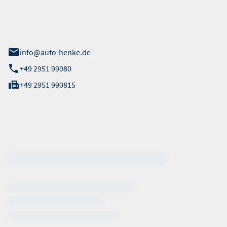
 Straße 40
info@auto-henke.de
+49 2951 99080
+49 2951 990815
ten