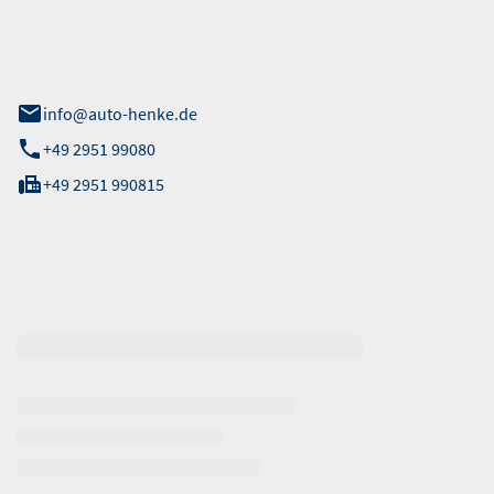
 Straße 40
info@auto-henke.de
+49 2951 99080
+49 2951 990815
ten