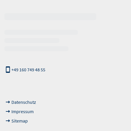
erhalb der Öffnungszeiten
+49 160 749 48 55
nde Links
Datenschutz
Impressum
Sitemap