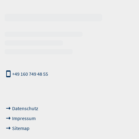
erhalb der Öffnungszeiten
+49 160 749 48 55
nde Links
Datenschutz
Impressum
Sitemap