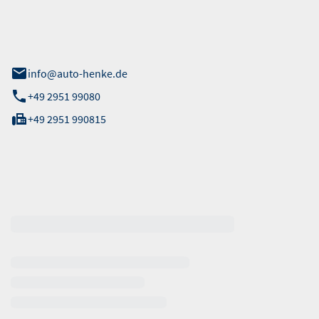
 Straße 40
info@auto-henke.de
+49 2951 99080
+49 2951 990815
ten