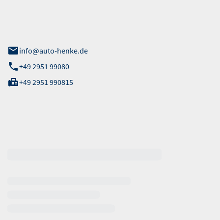
 Straße 40
info@auto-henke.de
+49 2951 99080
+49 2951 990815
ten