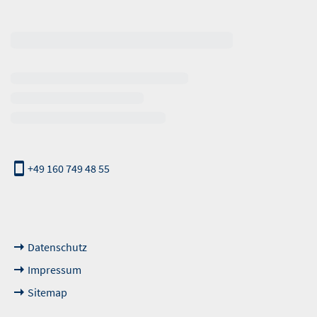
erhalb der Öffnungszeiten
+49 160 749 48 55
nde Links
Datenschutz
Impressum
Sitemap