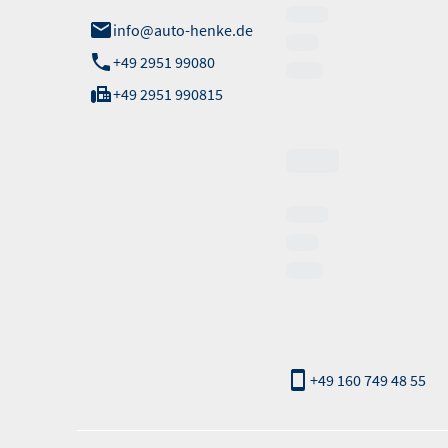
info@auto-henke.de
+49 2951 99080
+49 2951 990815
Verkauf
Notruf:
nur außerhalb der
Öffnungszeiten
+49 160 749 48 55
Informationen erfolgen gemäß der Pkw-Energieverbrauchskennzeichnungsv