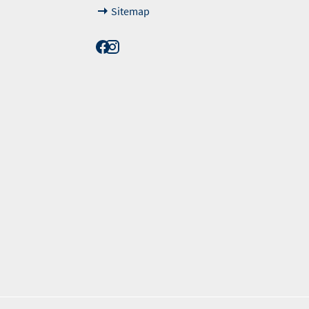
Sitemap
erordnung. Die angegebenen Werte wurden nach dem vorgeschrieben Messv