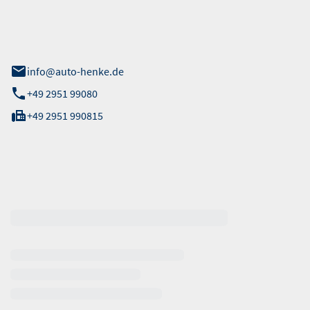
 Straße 40
info@auto-henke.de
+49 2951 99080
+49 2951 990815
ten