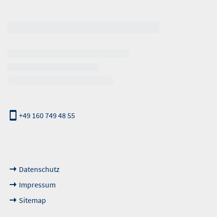
erhalb der Öffnungszeiten
+49 160 749 48 55
nde Links
Datenschutz
Impressum
Sitemap