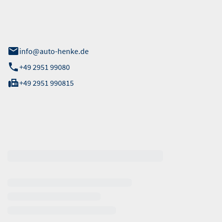
 Straße 40
info@auto-henke.de
+49 2951 99080
+49 2951 990815
ten