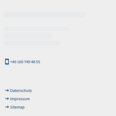
erhalb der Öffnungszeiten
+49 160 749 48 55
nde Links
Datenschutz
Impressum
Sitemap