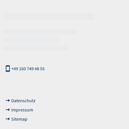
erhalb der Öffnungszeiten
+49 160 749 48 55
nde Links
Datenschutz
Impressum
Sitemap