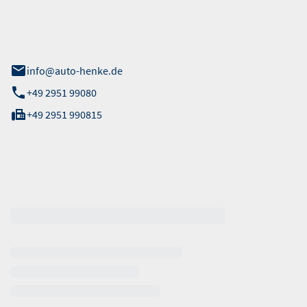
 Straße 40
info@auto-henke.de
+49 2951 99080
+49 2951 990815
ten