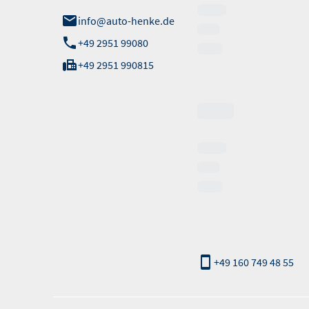
info@auto-henke.de
+49 2951 99080
+49 2951 990815
Verkauf
Notruf:
nur außerhalb der
Öffnungszeiten
+49 160 749 48 55
Informationen erfolgen gemäß der Pkw-Energieverbrauchskennzeichnungsv