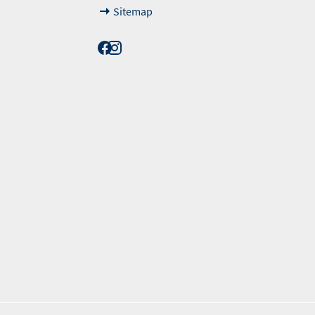
Sitemap
erordnung. Die angegebenen Werte wurden nach dem vorgeschrieben Messv