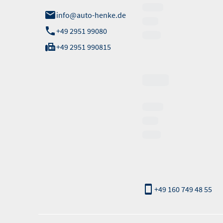
info@auto-henke.de
+49 2951 99080
+49 2951 990815
Verkauf
Notruf:
nur außerhalb der
Öffnungszeiten
+49 160 749 48 55
Informationen erfolgen gemäß der Pkw-Energieverbrauchskennzeichnungsv