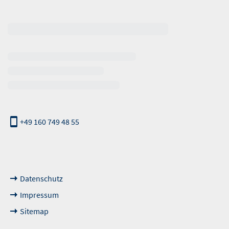
erhalb der Öffnungszeiten
+49 160 749 48 55
nde Links
Datenschutz
Impressum
Sitemap