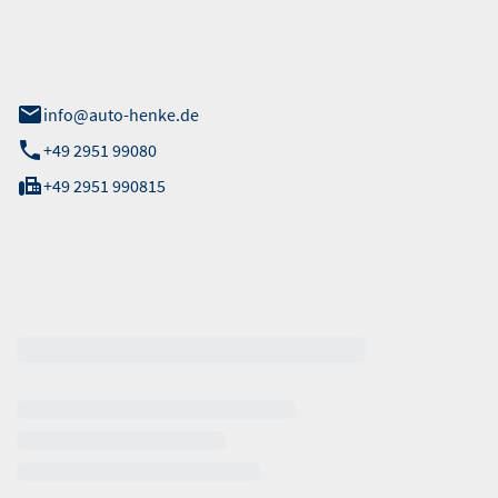
 Straße 40
info@auto-henke.de
+49 2951 99080
+49 2951 990815
ten