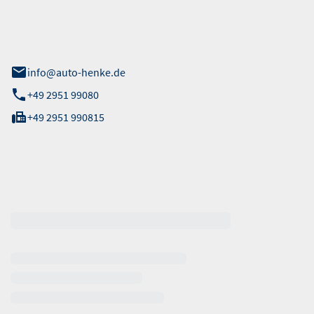
 Straße 40
info@auto-henke.de
+49 2951 99080
+49 2951 990815
ten