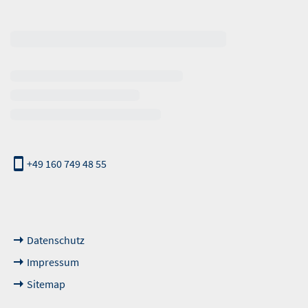
erhalb der Öffnungszeiten
+49 160 749 48 55
nde Links
Datenschutz
Impressum
Sitemap