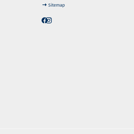
Sitemap
erordnung. Die angegebenen Werte wurden nach dem vorgeschrieben Messv