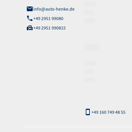
info@auto-henke.de
+49 2951 99080
+49 2951 990815
Verkauf
Notruf:
nur außerhalb der
Öffnungszeiten
+49 160 749 48 55
Informationen erfolgen gemäß der Pkw-Energieverbrauchskennzeichnungsv