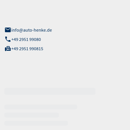
 Straße 40
info@auto-henke.de
+49 2951 99080
+49 2951 990815
ten