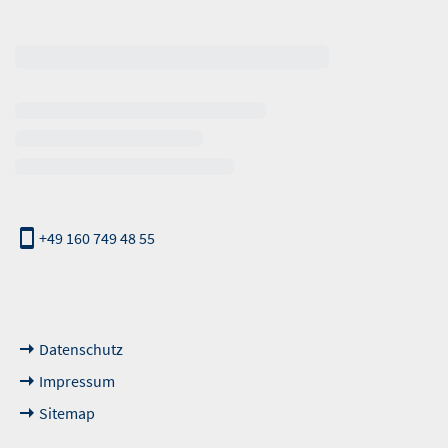
erhalb der Öffnungszeiten
+49 160 749 48 55
nde Links
Datenschutz
Impressum
Sitemap